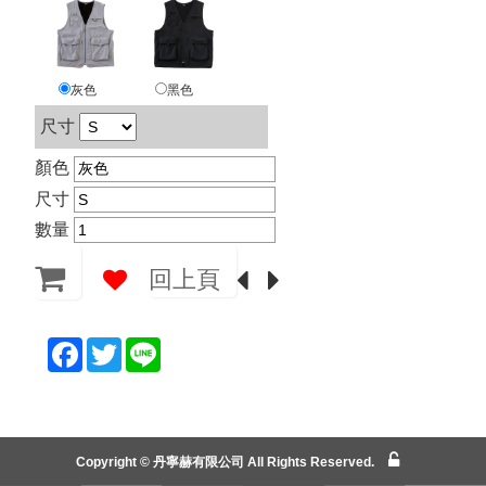
商
品
列
表
尺寸
顏色
尺寸
數量
回上頁
灰色
黑色
F
T
L
a
w
i
c
i
n
e
t
e
b
t
Copyright © 丹寧赫有限公司 All Rights Reserved.
o
e