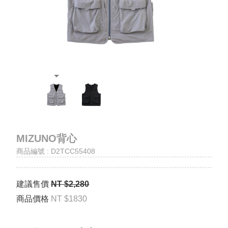
品
牌
Collaborations
最
新
消
息
NEWS
購
MIZUNO背心
物
須
商品編號 : D2TCC55408
知
建議售價
NT $2,280
寫
信
商品價格
NT $1830
給
我