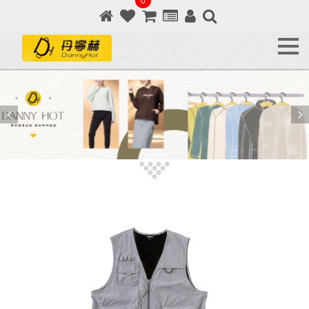
0
全
館
商
品
SHOP
ALL
新
品
上
架
NEW
ARRIVALS
熱
銷
排
行
BEST
SELLERS